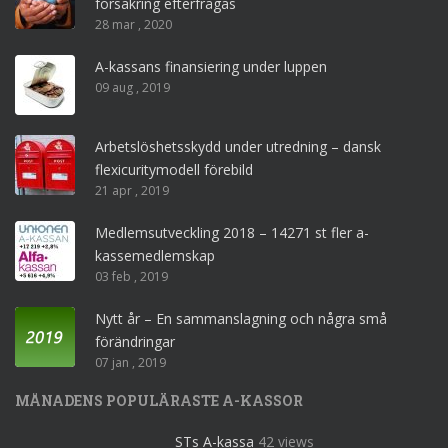
försäkring efterfrågas
28 mar , 2020
A-kassans finansiering under luppen
09 aug , 2019
Arbetslöshetsskydd under utredning – dansk
flexicuritymodell förebild
21 apr , 2019
Medlemsutveckling 2018 – 14271 st fler a-
kassemedlemskap
03 feb , 2019
Nytt år – En sammanslagning och några små
förändringar
07 jan , 2019
MÅNADENS POPULÄRASTE A-KASSOR
STs A-kassa
42 views